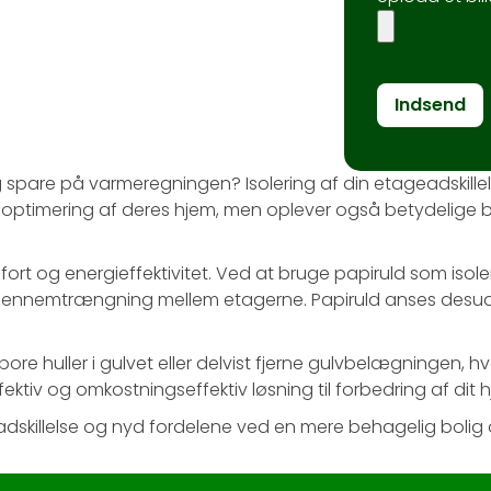
Alternative:
spare på varmeregningen? Isolering af din etageadskillelse 
lydoptimering af deres hjem, men oplever også betydelige
mfort og energieffektivitet. Ved at bruge papiruld som iso
ydgennemtrængning mellem etagerne. Papiruld anses desud
bore huller i gulvet eller delvist fjerne gulvbelægningen, h
ektiv og omkostningseffektiv løsning til forbedring af dit 
geadskillelse og nyd fordelene ved en mere behagelig bolig