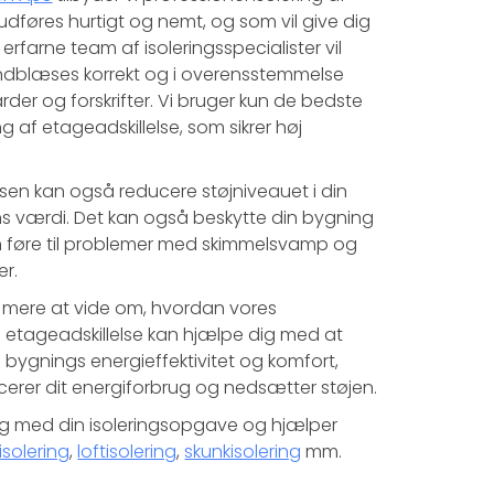
 udføres hurtigt og nemt, og som vil give dig
erfarne team af isoleringsspecialister vil
 indblæses korrekt og i overensstemmelse
er og forskrifter. Vi bruger kun de bedste
ing af etageadskillelse, som sikrer høj
elsen kan også reducere støjniveauet i din
s værdi. Det kan også beskytte din bygning
 føre til problemer med skimmelsvamp og
r.
å mere at vide om, hvordan vores
af etageadskillelse kan hjælpe dig med at
n bygnings energieffektivitet og komfort,
erer dit energiforbrug og nedsætter støjen.
 dig med din isoleringsopgave og hjælper
isolering
,
loftisolering
,
skunkisolering
mm.