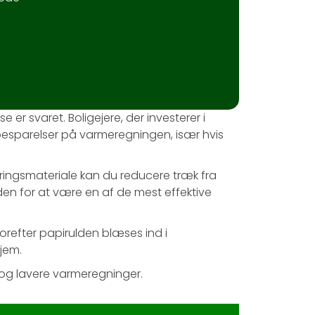
er svaret. Boligejere, der investerer i
 besparelser på varmeregningen, især hvis
leringsmateriale kan du reducere træk fra
en for at være en af de mest effektive
vorefter papirulden blæses ind i
hjem.
 og lavere varmeregninger.