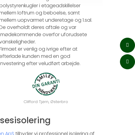
polystyrenkugler i etageadskillelser
mellem loftrum og beboelse, samt
mellem uopvarmet underetage og 1.sal.
De overholdt deres aftale og var
imødekommende overfor uforudsete
vanskeligheder.
Firmaet er venlig og ivrige efter at
efterlade kunden med en god
investering efter veludført arbejde.
Clifford Tjørn, Østerbro
lsesisolering
en ApS
tilbyder vi professionel isolering af