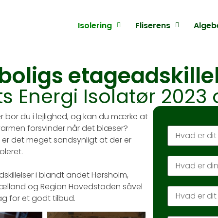
Isolering
Fliserens
Algeb
 boligs etageadskille
ets Energi Isolatør 2023
ler bor du i lejlighed, og kan du mærke at
r varmen forsvinder når det blæser?
er det meget sandsynligt at der er
leret.
dskillelser i blandt andet Hørsholm,
dsjælland og Region Hovedstaden såvel
g for et godt tilbud.