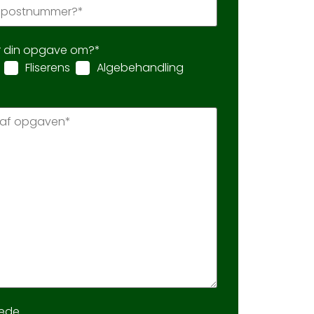
r din opgave om?*
Fliserens
Algebehandling
lede