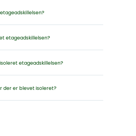
 etageadskillelsen?
et etageadskillelsen?
 isoleret etageadskillelsen?
 der er b​levet isoleret?