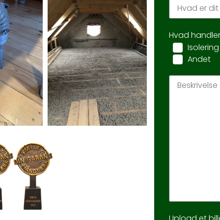
Hvad handle
Isolering
Andet
Upload et bil