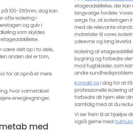
etageadskillelse, der kan
um på 100-250mm, dog kan
langvarige fordele. Vores 
 ofte isolering i
sørge for, at isoleringen
deretagen og gulv i
med de relevante standard
dkøling som skyldes
materialer til vores isoler
etageadskillelse.
ydeevne og lang levetid.
 være delt op i to dele,
Isolering af etageadskill
 den anden del er tom,
bygning og forbedre den
mod fugtskader, som kan
andre sundhedsprobleme
ktor for at opnå et mere
Kontakt os
i dag for at f
professionelle isolering 
gning, hvor varmetabet
forbedre dit hjem eller di
højere energiregninger,
samtidig med at du reduc
Vi ser frem til at hjælpe
også gerne med
hulmurs
armetab med