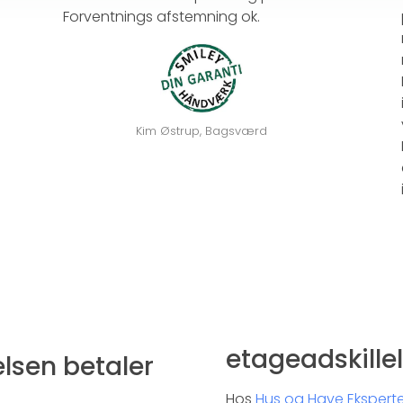
Forventnings afstemning ok.
Kim Østrup, Bagsværd
etageadskille
elsen betaler
Hos
Hus og Have Ekspert