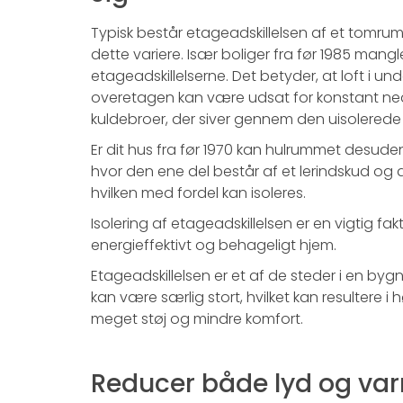
Typisk består etageadskillelsen af et tomr
dette variere. Især boliger fra før 1985 mangler
etageadskillelserne. Det betyder, at loft i un
overetagen kan være udsat for konstant ne
kuldebroer, der siver gennem den uisolerede 
Er dit hus fra før 1970 kan hulrummet desuden
hvor den ene del består af et lerindskud og
hvilken med fordel kan isoleres.
Isolering af etageadskillelsen er en vigtig fa
energieffektivt og behageligt hjem.
Etageadskillelsen er et af de steder i en by
kan være særlig stort, hvilket kan resultere i 
meget støj og mindre komfort.
Reducer både lyd og v