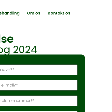
ehandling
Om os
Kontakt os
lse
 og 2024