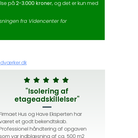
else på
2-3.000 kroner
, og det er kun med
sningen fra Videncenter for
dværker.dk
"Isolering af
etageadskillelser"
Firmaet Hus og Have Eksperten har
været et godt bekendtskab.
Professionel håndtering af opgaven
som var indblæsning af ca. 500 m2