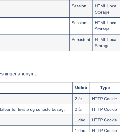
Session
HTML Local
Storage
Session
HTML Local
Storage
Persistent
HTML Local
Storage
lysninger anonymt.
Udløb
Type
2 år
HTTP Cookie
datoer for første og seneste besøg.
2 år
HTTP Cookie
1 dag
HTTP Cookie
1 dag
HTTP Cookie