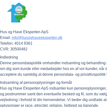
Person-, data- og cookiepolitik
Kontaktoplysninger om den dataansvarlige
Hus og Have Eksperten ApS
Email:
info@husoghaveeksperten.dk
Telefon: 4014 9361
CVR: 30500482
Indledning
Denne persondatapolitik omhandler indsamling og behandling 
om dig som kunde eller medarbejder hos en af vor kunder, når 
acceptere du samtidig at denne persondata- og privatlivspolitik
Indsamling af personoplysninger og formål
Hus og Have Eksperten ApS indsamler kun personoplysninger, nå
og postnummer samt den eventuelle besked og fil, som du vælge
vejledning i forhold til din henvendelse. Vi beder dig undlade
oplysninger er race, etnicitet, religion, helbred og lignende.