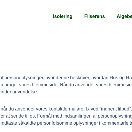
Isolering
Fliserens
Algeb
af personoplysninger, hvor denne beskriver, hvordan Hus og H
du bruger vores hjemmeside. Når du anvender vores hjemmeside o
 finder anvendelse.
r du anvender vores kontaktformularer fx ved ”indhent tilbud”
r at sende til os. Formål med indsamlingen af personoplysninge
 at indtaste såkaldte personfølsomme oplysninger i kommentarfel