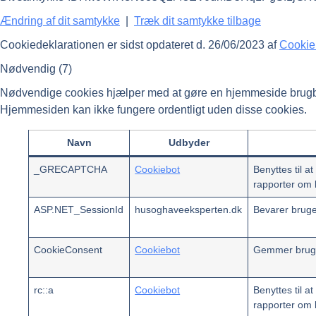
Ændring af dit samtykke
|
Træk dit samtykke tilbage
Cookiedeklarationen er sidst opdateret d. 26/06/2023 af
Cookie
Nødvendig (7)
Nødvendige cookies hjælper med at gøre en hjemmeside brugbar
Hjemmesiden kan ikke fungere ordentligt uden disse cookies.
Navn
Udbyder
_GRECAPTCHA
Cookiebot
Benyttes til a
rapporter om
ASP.NET_SessionId
husoghaveeksperten.dk
Bevarer bruger
CookieConsent
Cookiebot
Gemmer bruger
rc::a
Cookiebot
Benyttes til a
rapporter om