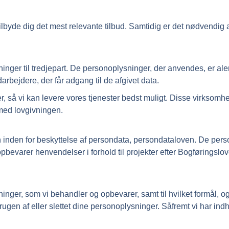
lbyde dig det mest relevante tilbud. Samtidig er det nødvendig 
er til tredjepart. De personoplysninger, der anvendes, er alene
darbejdere, der får adgang til de afgivet data.
r, så vi kan levere vores tjenester bedst muligt. Disse virkso
med lovgivningen.
den for beskyttelse af persondata, persondataloven. De persono
bevarer henvendelser i forhold til projekter efter Bogføringslove
sninger, som vi behandler og opbevarer, samt til hvilket formål, og
brugen af eller slettet dine personoplysninger. Såfremt vi har in