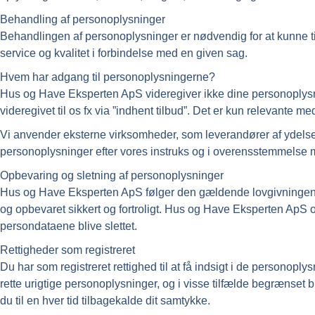
Behandling af personoplysninger
Behandlingen af personoplysninger er nødvendig for at kunne ti
service og kvalitet i forbindelse med en given sag.
Hvem har adgang til personoplysningerne?
Hus og Have Eksperten ApS videregiver ikke dine personoplysning
videregivet til os fx via ”indhent tilbud”. Det er kun relevante me
Vi anvender eksterne virksomheder, som leverandører af ydelse
personoplysninger efter vores instruks og i overensstemmelse 
Opbevaring og sletning af personoplysninger
Hus og Have Eksperten ApS følger den gældende lovgivningen in
og opbevaret sikkert og fortroligt. Hus og Have Eksperten ApS op
persondataene blive slettet.
Rettigheder som registreret
Du har som registreret rettighed til at få indsigt i de personoply
rette urigtige personoplysninger, og i visse tilfælde begrænset 
du til en hver tid tilbagekalde dit samtykke.