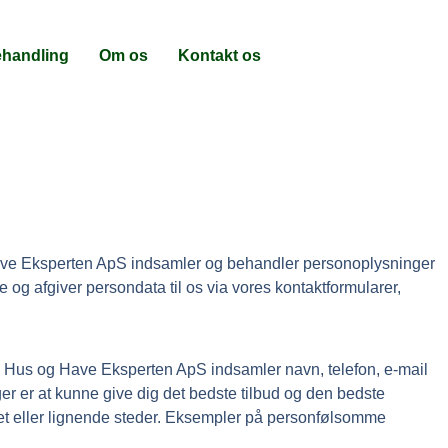
ehandling
Om os
Kontakt os
ave Eksperten ApS indsamler og behandler personoplysninger
g afgiver persondata til os via vores kontaktformularer,
. Hus og Have Eksperten ApS indsamler navn, telefon, e-mail
r er at kunne give dig det bedste tilbud og den bedste
tet eller lignende steder. Eksempler på personfølsomme