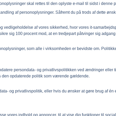
oplysninger skal rettes til den oplyste e-mail til sidst i denne p
dling af personoplysninger. Såfremt du på trods af dette ønsker 
edligeholdelse af vores sikkerhed, hvor vores it-samarbejdspa
 sig 100 procent mod, at en tredjepart påtvinger sig adgang til 
rsonoplysninger, som alle i virksomheden er bevidste om. Politi
tere persondata- og privatlivspolitikken ved ændringer eller tilf
ses den opdaterede politik som værende gældende.
- og privatlivspolitik, eller hvis du ønsker at gøre brug af én el
e vores indhold og annoncer, til at vise dig funktioner til social