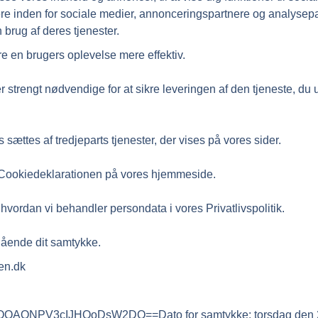
re inden for sociale medier, annonceringspartnere og analysep
 brug af deres tjenester.
re en brugers oplevelse mere effektiv.
 strengt nødvendige for at sikre leveringen af den tjeneste, du 
sættes af tredjeparts tjenester, der vises på vores sider.
ra Cookiedeklarationen på vores hjemmeside.
hvordan vi behandler persondata i vores Privatlivspolitik.
gående dit samtykke.
en.dk
AONPV3cIJHQoDsW2DQ==Dato for samtykke: torsdag den 23.