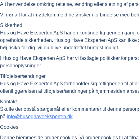
Alt henvendelse omkring rettelse, ændring eller sletning af person
Vi gør alt for at imødekomme dine ønsker i forbindelse med behan
Sikkerhed
Hus og Have Eksperten ApS har en kontinuerlig gennemgang og v
opretholde sikkerheden. Hus og Have Eksperten ApS kan ikke sikre
høj risiko for dig, vil du blive underrettet hurtigst muligt.
I Hus og Have Eksperten ApS har vi fastlagte politikker for pe
personoplysninger.
Tilføjelser/ændringer
Hus og Have Eksperten ApS forbeholder sig rettigheden til at opda
offentliggørelsen af tilføjelser/ændringer på hjemmesiden an
Kontakt
Skulle der opstå spørgsmål eller kommentarer til denne persondata
på
info@husoghaveeksperten.dk
Cookies
Denne hjemmeside bruger cookies. Vi bruger cookies til at tilpass